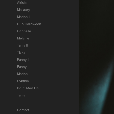
Alésia
Mallaury
Marion II
Duo Halloween
Gabrielle
Mélanie
Tania II
Tiska
Fanny II
Fanny
Marion
Cynthia
Bouti Med Ha
Tania
Contact