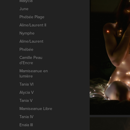
Malycia
June
Phébée Plage
Aline/Laurent II
Nymphe
Aline/Laurent
Phébée
Camille Peau
d’Encre
Mamiseanue en
lumière
Tania VI
Alycia V
Tania V
Mamiseanue Libre
Tania IV
Enaïa III