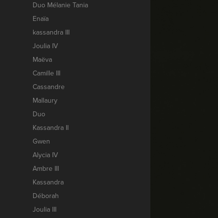
Duo Mélanie Tania
Enaïa
kassandra III
Joulia IV
Maëva
Camille III
Cassandre
Mallaury
Duo
Kassandra II
Gwen
Alycia IV
Ambre III
Kassandra
Déborah
Joulia III