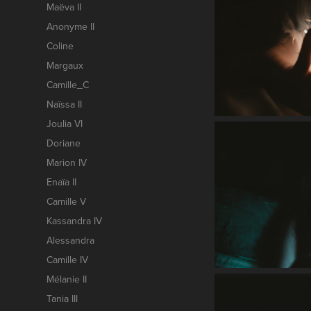
Maëva II
Anonyme II
Coline
Margaux
Camille_C
Naïssa II
Joulia VI
Doriane
Marion IV
Enaïa II
Camille V
Kassandra IV
Alessandra
Camille IV
Mélanie II
Tania III