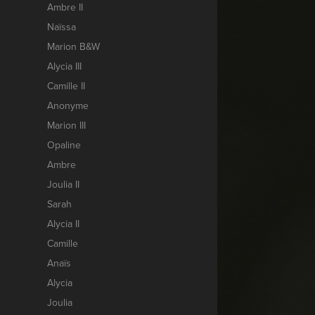
Ambre II
Naïssa
Marion B&W
Alycia III
Camille II
Anonyme
Marion III
Opaline
Ambre
Joulia II
Sarah
Alycia II
Camille
Anaïs
Alycia
Joulia