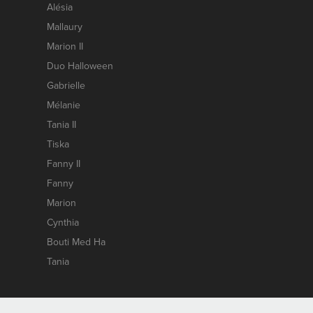
Alésia
Mallaury
Marion II
Duo Halloween
Gabrielle
Mélanie
Tania II
Tiska
Fanny II
Fanny
Marion
Cynthia
Bouti Med Ha
Tania
Contact