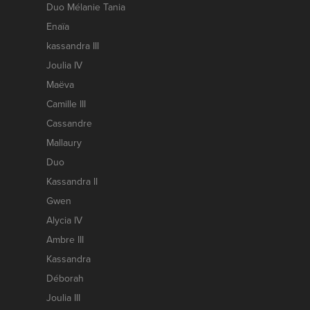
Duo Mélanie Tania
Enaïa
kassandra III
Joulia IV
Maëva
Camille III
Cassandre
Mallaury
Duo
Kassandra II
Gwen
Alycia IV
Ambre III
Kassandra
Déborah
Joulia III