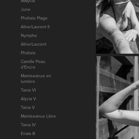
Malycia
June
Phébée Plage
Aline/Laurent II
Nymphe
Aline/Laurent
Phébée
Camille Peau
d’Encre
Mamiseanue en
lumière
Tania VI
Alycia V
Tania V
Mamiseanue Libre
Tania IV
Enaïa III