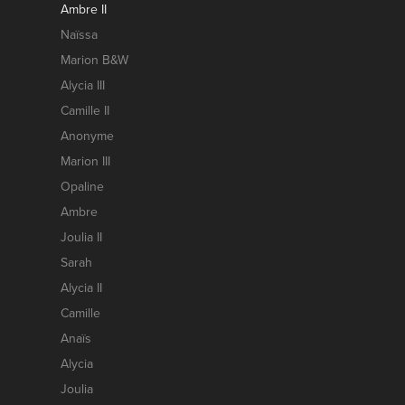
Ambre II
Naïssa
Marion B&W
Alycia III
Camille II
Anonyme
Marion III
Opaline
Ambre
Joulia II
Sarah
Alycia II
Camille
Anaïs
Alycia
Joulia