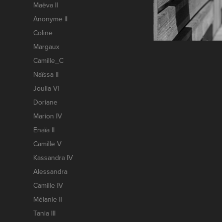
Maëva II
Anonyme II
Coline
Margaux
Camille_C
Naïssa II
Joulia VI
Doriane
Marion IV
Enaïa II
Camille V
Kassandra IV
Alessandra
Camille IV
Mélanie II
Tania III