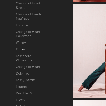
Change of Heart-
Street
Change of Heart-
Naufrage
Ludivine
Change of Heart-
Halloween
Wendy
Emma
Kassandra
Working girl
Change of Heart
Delphine
Kassy Intimité
Laurent
Duo EllexSir
EllexSir