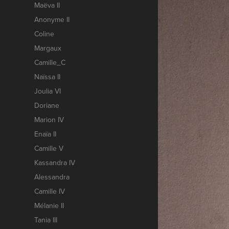
Maëva II
Anonyme II
Coline
Margaux
Camille_C
Naïssa II
Joulia VI
Doriane
Marion IV
Enaïa II
Camille V
Kassandra IV
Alessandra
Camille IV
Mélanie II
Tania III