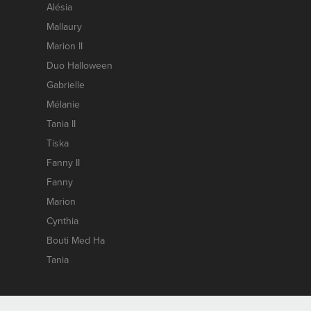
Alésia
Mallaury
Marion II
Duo Halloween
Gabrielle
Mélanie
Tania II
Tiska
Fanny II
Fanny
Marion
Cynthia
Bouti Med Ha
Tania
Contact