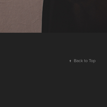
↑
Back to Top