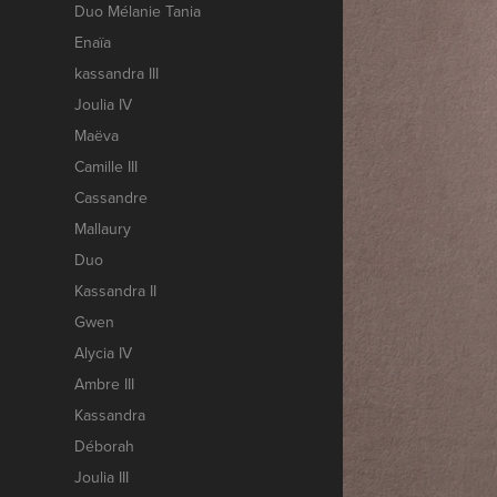
Duo Mélanie Tania
Enaïa
kassandra III
Joulia IV
Maëva
Camille III
Cassandre
Mallaury
Duo
Kassandra II
Gwen
Alycia IV
Ambre III
Kassandra
Déborah
Joulia III