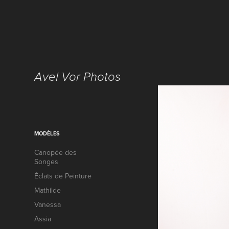
Avel Vor Photos
MODÈLES
Canopée des
Songes
Éclats de Peinture
Mathilde
Vanessa
Assia