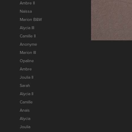
Ambre II
Naïssa
Marion B&W
Alycia III
Camille II
Anonyme
Marion III
Opaline
Ambre
Joulia II
Sarah
Alycia II
Camille
Anaïs
Alycia
Joulia