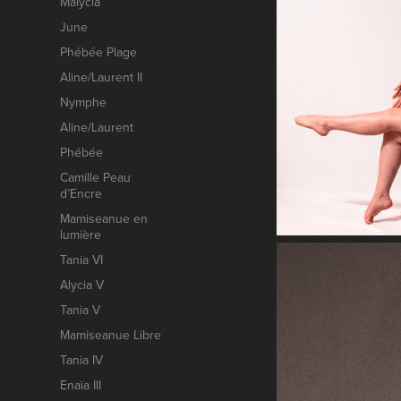
Malycia
June
Phébée Plage
Aline/Laurent II
Nymphe
Aline/Laurent
Phébée
Camille Peau
d’Encre
Mamiseanue en
lumière
Tania VI
Alycia V
Tania V
Mamiseanue Libre
Tania IV
Enaïa III