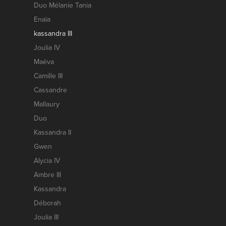
Duo Mélanie Tania
Enaïa
kassandra III
Joulia IV
Maëva
Camille III
Cassandre
Mallaury
Duo
Kassandra II
Gwen
Alycia IV
Ambre III
Kassandra
Déborah
Joulia III