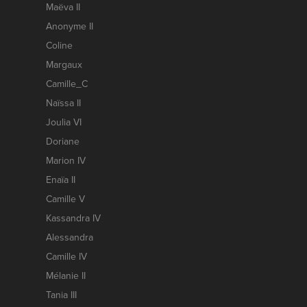
Maëva II
Anonyme II
Coline
Margaux
Camille_C
Naïssa II
Joulia VI
Doriane
Marion IV
Enaïa II
Camille V
Kassandra IV
Alessandra
Camille IV
Mélanie II
Tania III