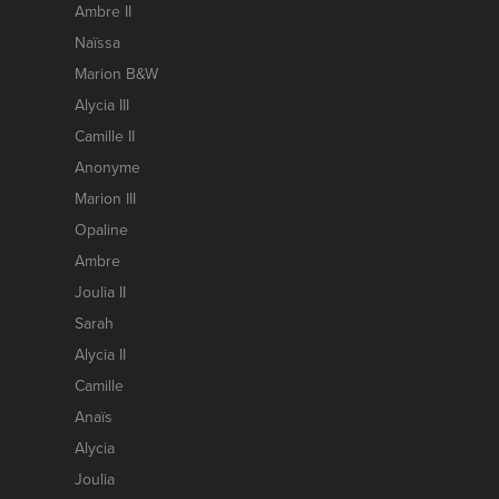
Ambre II
Naïssa
Marion B&W
Alycia III
Camille II
Anonyme
Marion III
Opaline
Ambre
Joulia II
Sarah
Alycia II
Camille
Anaïs
Alycia
Joulia