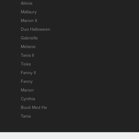
Alésia
Mallaury
Marion II
Duo Halloween
Gabrielle
Mélanie
Tania II
Tiska
Fanny II
Fanny
Marion
Cynthia
Bouti Med Ha
Tania
Contact