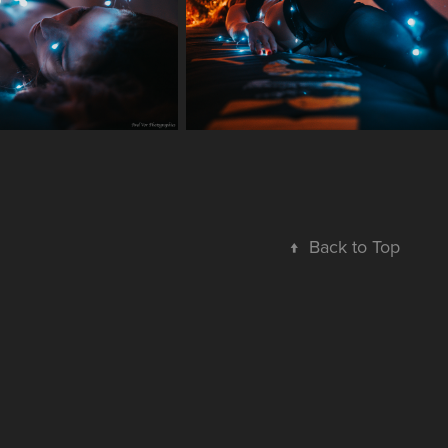
↑
Back to Top