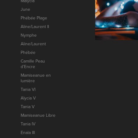
Malycia
June
Phébée Plage
Aline/Laurent II
Nymphe
Aline/Laurent
Phébée
Camille Peau
d’Encre
Mamiseanue en
lumière
Tania VI
Alycia V
Tania V
Mamiseanue Libre
Tania IV
Enaïa III