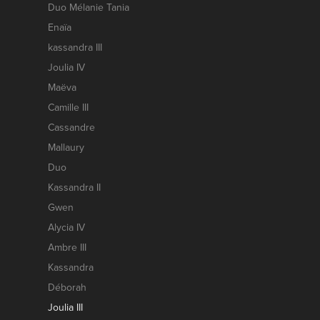
Duo Mélanie Tania
Enaïa
kassandra III
Joulia IV
Maëva
Camille III
Cassandre
Mallaury
Duo
Kassandra II
Gwen
Alycia IV
Ambre III
Kassandra
Déborah
Joulia III