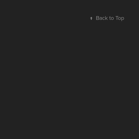
↑
Back to Top