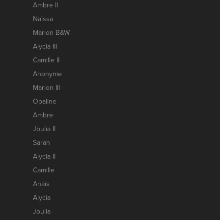
Ambre II
Naïssa
Marion B&W
Alycia III
Camille II
Anonyme
Marion III
Opaline
Ambre
Joulia II
Sarah
Alycia II
Camille
Anaïs
Alycia
Joulia