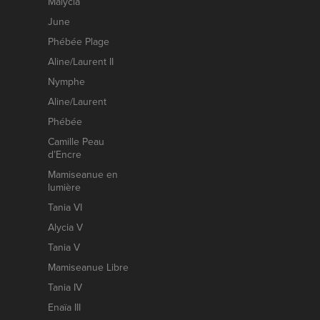
Malycia
June
Phébée Plage
Aline/Laurent II
Nymphe
Aline/Laurent
Phébée
Camille Peau
d’Encre
Mamiseanue en
lumière
Tania VI
Alycia V
Tania V
Mamiseanue Libre
Tania IV
Enaïa III