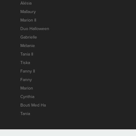
Alésia
Mallaury
Marion II
Duo Halloween
Gabrielle
Mélanie
Tania II
Tiska
Fanny II
Fanny
Marion
Cynthia
Bouti Med Ha
Tania
Contact