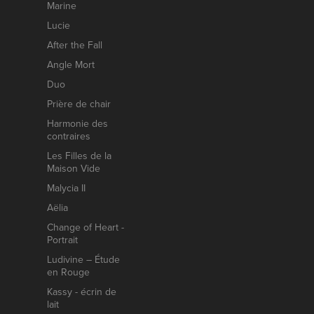
Marine
Lucie
After the Fall
Angle Mort
Duo
Prière de chair
Harmonie des
contraires
Les Filles de la
Maison Vide
Malycia II
Aëlia
Change of Heart -
Portrait
Ludivine – Étude
en Rouge
Kassy - écrin de
lait