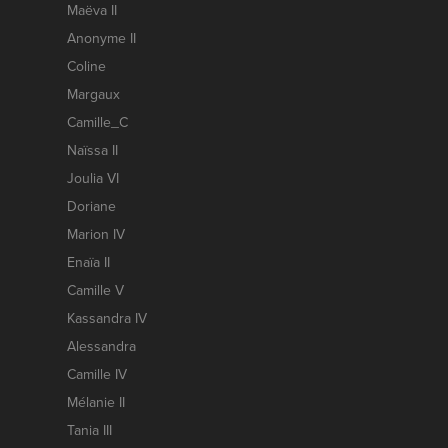
Maëva II
Anonyme II
Coline
Margaux
Camille_C
Naïssa II
Joulia VI
Doriane
Marion IV
Enaïa II
Camille V
Kassandra IV
Alessandra
Camille IV
Mélanie II
Tania III