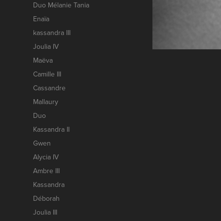
Duo Mélanie Tania
Enaïa
kassandra III
Joulia IV
Maëva
Camille III
Cassandre
Mallaury
Duo
Kassandra II
Gwen
Alycia IV
Ambre III
Kassandra
Déborah
Joulia III