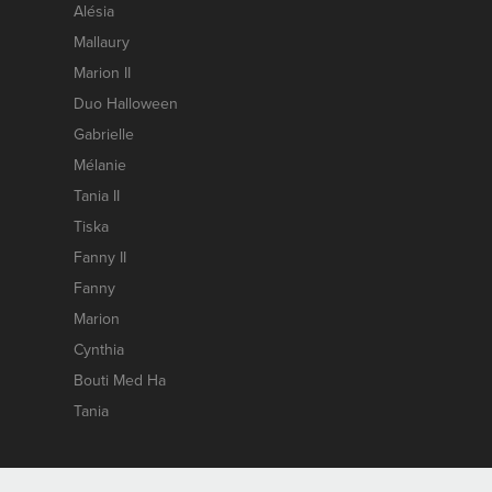
Alésia
Mallaury
Marion II
Duo Halloween
Gabrielle
Mélanie
Tania II
Tiska
Fanny II
Fanny
Marion
Cynthia
Bouti Med Ha
Tania
Contact