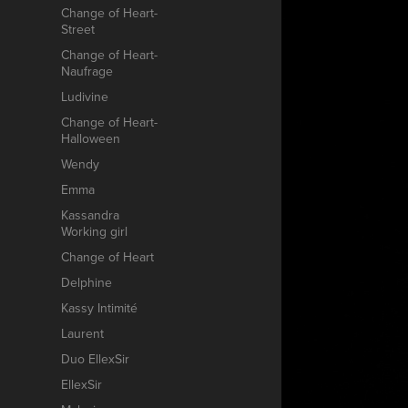
Change of Heart-
Street
Change of Heart-
Naufrage
Ludivine
Change of Heart-
Halloween
Wendy
Emma
Kassandra
Working girl
Change of Heart
Delphine
Kassy Intimité
Laurent
Duo EllexSir
EllexSir