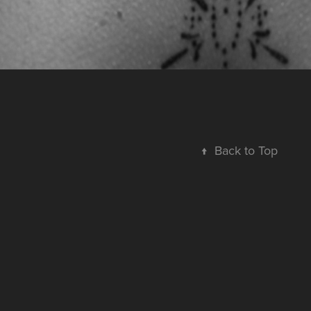
↑
Back to Top