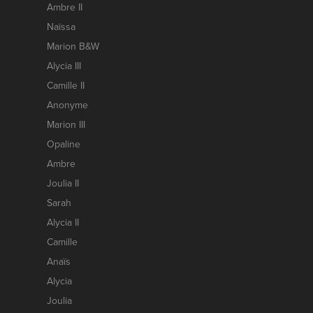
Ambre II
Naïssa
Marion B&W
Alycia III
Camille II
Anonyme
Marion III
Opaline
Ambre
Joulia II
Sarah
Alycia II
Camille
Anaïs
Alycia
Joulia