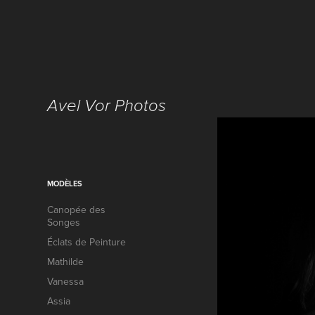
Avel Vor Photos
MODÈLES
Canopée des
Songes
Éclats de Peinture
Mathilde
Vanessa
Assia