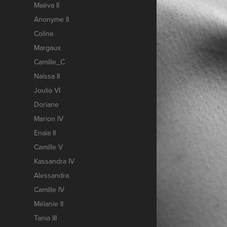
Maëva II
Anonyme II
Coline
Margaux
Camille_C
Naïssa II
Joulia VI
Doriane
Marion IV
Enaïa II
Camille V
Kassandra IV
Alessandra
Camille IV
Mélanie II
Tania III