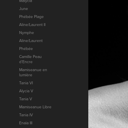
Malycia
June
Phébée Plage
Aline/Laurent II
Nymphe
Aline/Laurent
Phébée
Camille Peau
d’Encre
Mamiseanue en
lumière
Tania VI
Alycia V
Tania V
Mamiseanue Libre
Tania IV
Enaïa III